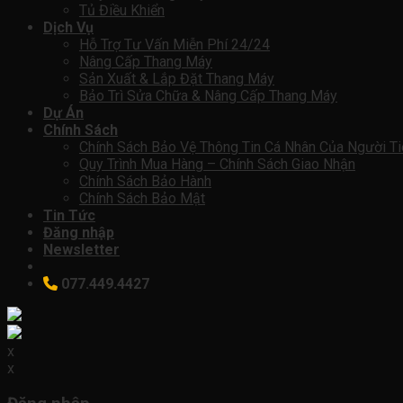
Tủ Điều Khiển
Dịch Vụ
Hỗ Trợ Tư Vấn Miễn Phí 24/24
Nâng Cấp Thang Máy
Sản Xuất & Lắp Đặt Thang Máy
Bảo Trì Sửa Chữa & Nâng Cấp Thang Máy
Dự Án
Chính Sách
Chính Sách Bảo Vệ Thông Tin Cá Nhân Của Người T
Quy Trình Mua Hàng – Chính Sách Giao Nhận
Chính Sách Bảo Hành
Chính Sách Bảo Mật
Tin Tức
Đăng nhập
Newsletter
077.449.4427
x
x