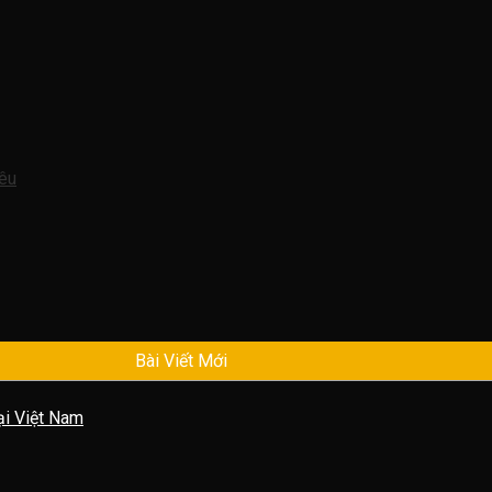
êu
Bài Viết Mới
ại Việt Nam