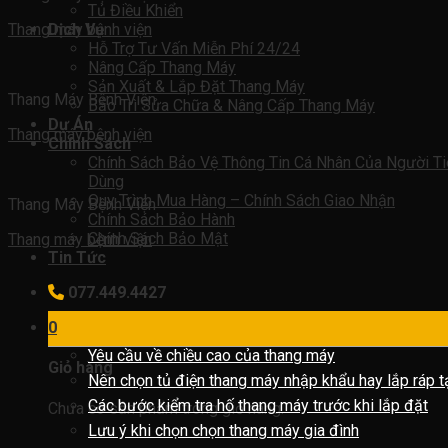
Tủ Điều Khiển
Thang máy bệnh viện
Dịch Vụ
Hỗ Trợ Tư Vấn Miễn Phí 24/24
Nâng Cấp Thang Máy
Sản Xuất & Lắp Đặt Thang Máy
Thang Máy Bệnh Viện
Bảo Trì Sửa Chữa & Nâng Cấp Thang Máy
Dự Án
Thang máy bệnh viện
Chính Sách
Chính Sách Bảo Vệ Thông Tin Cá Nhân Của Người Ti
Dùng
Quy Trình Mua Hàng – Chính Sách Giao Nhận
Thang Máy Bệnh Viện
Chính Sách Bảo Hành
Chính Sách Bảo Mật
Thang máy bệnh viện
Tin Tức
077.449.4427
0
Yêu cầu về chiều cao của thang máy
Giỏ hàng
Nên chọn tủ điện thang máy nhập khẩu hay lắp ráp t
Các bước kiểm tra hố thang máy trước khi lắp đặt
Chưa có sản phẩm trong giỏ hàng.
Lưu ý khi chọn chọn thang máy gia đình