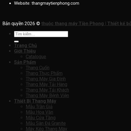
Website:
thangmaytienphong.com
Bản quyền 2026 ©
thuộc thang máy Tiền Phong | Thiết kế b
Tìm
kiếm:
Trang Chủ
Giới Thiệu
Catalogue
Sản Phẩm
Thang Cuốn
Thang Thực Phẩm
Thang Máy Gia Đình
Thang Máy Tải Hàng
Thang Máy Tải Khách
Thang Máy Bệnh Viện
Thiết Bị Thang Máy
Mẫu Trần Giả
Mẫu Hoa Văn
Mẫu Cửa Tầng
Mẫu Sàn Đá Granite
Máy Kéo Thang Máy